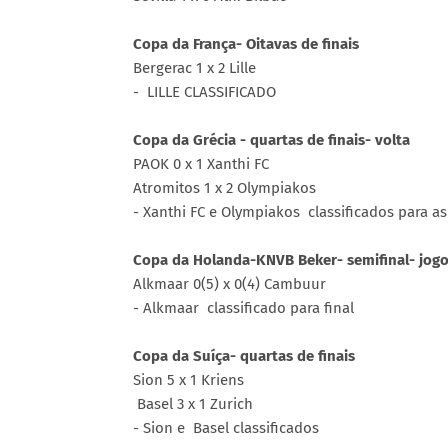
Copa da França- Oitavas de finais
Bergerac 1 x 2 Lille
- LILLE CLASSIFICADO
Copa da Grécia - quartas de finais- volta
PAOK 0 x 1 Xanthi FC
Atromitos 1 x 2 Olympiakos
- Xanthi FC e Olympiakos classificados para as
Copa da Holanda-KNVB Beker- semifinal- jo
Alkmaar 0(5) x 0(4) Cambuur
- Alkmaar classificado para final
Copa da Suíça- quartas de finais
Sion 5 x 1 Kriens
Basel 3 x 1 Zurich
- Sion e Basel classificados