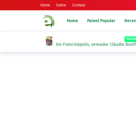
Home
Sobre
Contato
Home
Painel Popular
Recen
POLÍTICA
Em Francinópolis, vereador Cláudio Bonifác
cumprem agenda com o governador Rafael 