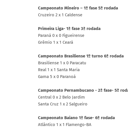
Campeonato Mineiro – 1ª fase 5ª rodada
Cruzeiro 2 x 1 Caldense
Primeira Liga- 1ª fase 3ª rodada
Paraná 0 x 0 Figueirense
Grêmio 1 x 1 Ceará
Campeonato Brasiliense 1º turno 6ª rodada
Brasiliense 1 x 0 Paracatu
Real 1 x 1 Santa Maria
Gama 5 x 0 Paranoá
Campeonato Pernambucano - 2ª fase- 5ª rod
Central 0 x 2 Belo Jardim
Santa Cruz 1 x 2 Salgueiro
Campeonato Baiano 1ª fase- 6ª rodada
Atlântico 1 x 1 Flamengo-BA