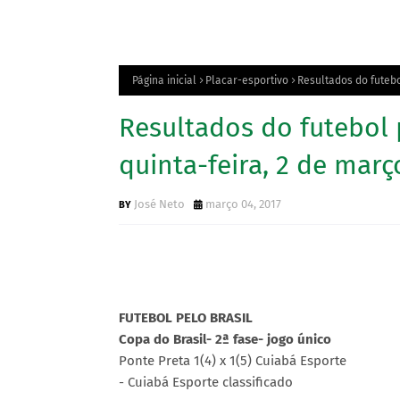
Página inicial
Placar-esportivo
Resultados do futebol
Resultados do futebol p
quinta-feira, 2 de març
José Neto
março 04, 2017
FUTEBOL PELO BRASIL
Copa do Brasil- 2ª fase- jogo único
Ponte Preta 1(4) x 1(5) Cuiabá Esporte
- Cuiabá Esporte classificado