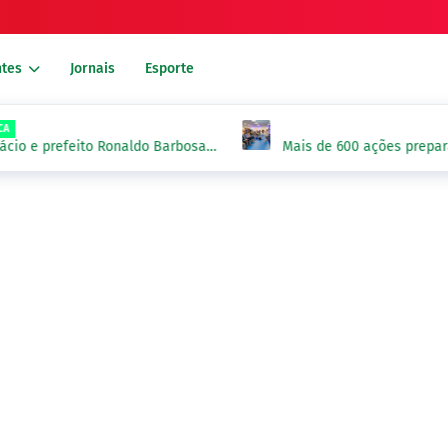
tes
Jornais
Esporte
io e prefeito Ronaldo Barbosa
Mais de 600 ações preparam
Fonteles
o B-R-O-BRÓ