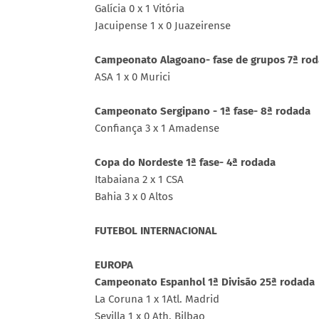
Galícia 0 x 1 Vitória
Jacuipense 1 x 0 Juazeirense
Campeonato Alagoano- fase de grupos 7ª ro
ASA 1 x 0 Murici
Campeonato Sergipano - 1ª fase- 8ª rodada
Confiança 3 x 1 Amadense
Copa do Nordeste 1ª fase- 4ª rodada
Itabaiana 2 x 1 CSA
Bahia 3 x 0 Altos
FUTEBOL INTERNACIONAL
EUROPA
Campeonato Espanhol 1ª Divisão 25ª rodada
La Coruna 1 x 1Atl. Madrid
Sevilla 1 x 0 Ath. Bilbao