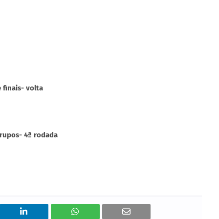
finais- volta
grupos- 4ª rodada