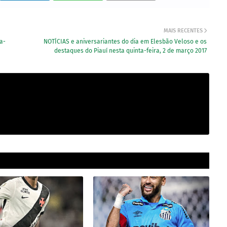
MAIS RECENTES
a-
NOTÍCIAS e aniversariantes do dia em Elesbão Veloso e os
destaques do Piauí nesta quinta-feira, 2 de março 2017