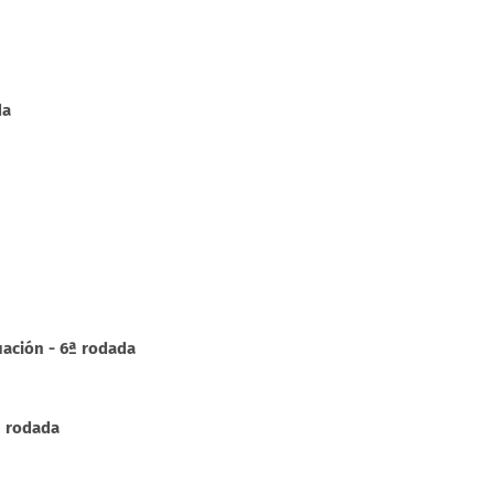
da
ación - 6ª rodada
7ª rodada