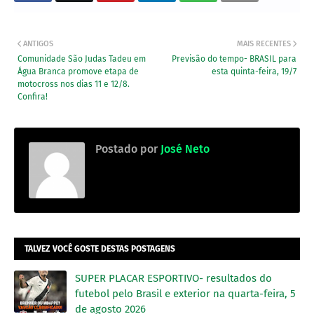
ANTIGOS
MAIS RECENTES
Comunidade São Judas Tadeu em
Previsão do tempo- BRASIL para
Água Branca promove etapa de
esta quinta-feira, 19/7
motocross nos dias 11 e 12/8.
Confira!
Postado por
José Neto
TALVEZ VOCÊ GOSTE DESTAS POSTAGENS
SUPER PLACAR ESPORTIVO- resultados do
futebol pelo Brasil e exterior na quarta-feira, 5
de agosto 2026