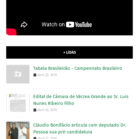
+ LIDAS
Tabela Brasileirão - Campeonato Brasileiro
abril 22, 2016
Edital de Câmara de Várzea Grande ao Sr. Luis
Nunes Ribeiro Filho
abril 22, 2016
Cláudio Bonifácio articula com deputado Dr.
Pessoa sua pré-candidatura
abril 22, 2016