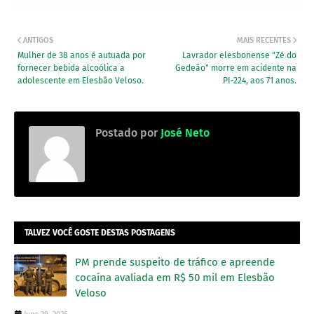
ANTIGOS
MAIS RECENTES
Mulher de 38 anos é autuada por
Lavrador elesbonense "Zé do
fornecer bebida alcoólica a
Gedeão" morre em acidente na
adolescente em Elesbão Veloso.
PI-224, aos 71 anos.
Postado por
José Neto
TALVEZ VOCÊ GOSTE DESTAS POSTAGENS
PM prende suspeito de tráfico e apreende
cocaína avaliada em R$ 50 mil em Elesbão
Veloso