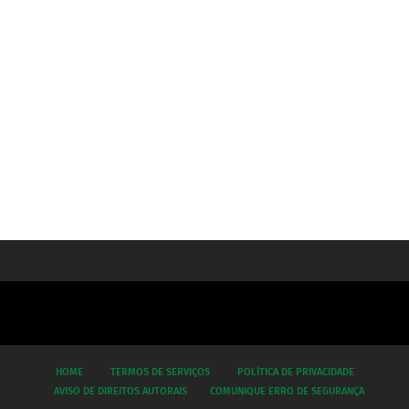
HOME
TERMOS DE SERVIÇOS
POLÍTICA DE PRIVACIDADE
AVISO DE DIREITOS AUTORAIS
COMUNIQUE ERRO DE SEGURANÇA