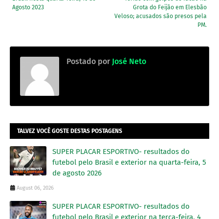
Agosto 2023
Grota do Feijão em Elesbão
Veloso; acusados são presos pela
PM.
Postado por
José Neto
TALVEZ VOCÊ GOSTE DESTAS POSTAGENS
SUPER PLACAR ESPORTIVO- resultados do
futebol pelo Brasil e exterior na quarta-feira, 5
de agosto 2026
August 06, 2026
SUPER PLACAR ESPORTIVO- resultados do
futebol pelo Brasil e exterior na terça-feira, 4