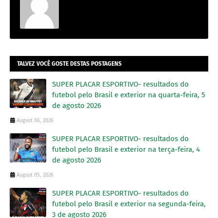
TALVEZ VOCÊ GOSTE DESTAS POSTAGENS
SUPER PLACAR ESPORTIVO- resultados do
futebol pelo Brasil e exterior na quarta-feira, 5
de agosto 2026
August 06, 2026
SUPER PLACAR ESPORTIVO- resultados do
futebol pelo Brasil e exterior na terça-feira, 4
de agosto 2026
August 05, 2026
SUPER PLACAR ESPORTIVO- resultados do
futebol pelo Brasil e exterior na segunda-feira,
3 de agosto 2026