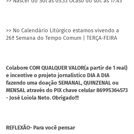
>> Nascer do Sol às 05:33 Ocaso do sol: às 17:43
>> No Calendário Litúrgico estamos vivendo a
26ª Semana do Tempo Comum | TERÇA-FEIRA
Colabore COM QUALQUER VALOR(a partir de 1 real)
e incentive o projeto jornalístico DIA A DIA
fazendo uma doação SEMANAL, QUINZENAL ou
MENSAL através do PIX chave celular 86995364573
- José Loiola Neto. Obrigado!!!
REFLEXÃO- Para você pensar