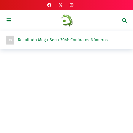
Luana Barradas tira férias e Eslin Rebej assume
interinamente a Direção-Geral do DETRAN-PI