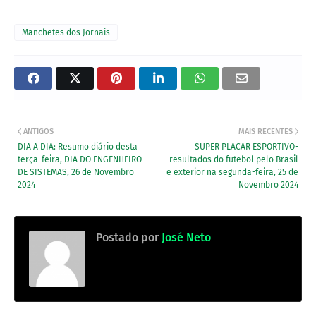
Manchetes dos Jornais
ANTIGOS
MAIS RECENTES
DIA A DIA: Resumo diário desta
SUPER PLACAR ESPORTIVO-
terça-feira, DIA DO ENGENHEIRO
resultados do futebol pelo Brasil
DE SISTEMAS, 26 de Novembro
e exterior na segunda-feira, 25 de
2024
Novembro 2024
Postado por
José Neto