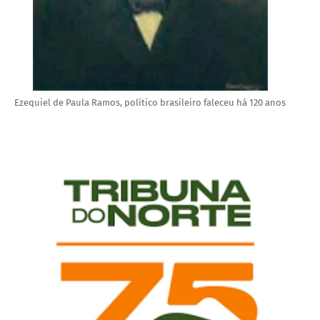
Ezequiel de Paula Ramos, político brasileiro faleceu há 120 anos