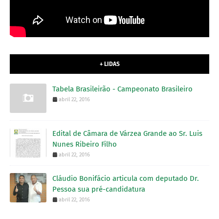
+ LIDAS
Tabela Brasileirão - Campeonato Brasileiro
abril 22, 2016
Edital de Câmara de Várzea Grande ao Sr. Luis
Nunes Ribeiro Filho
abril 22, 2016
Cláudio Bonifácio articula com deputado Dr.
Pessoa sua pré-candidatura
abril 22, 2016