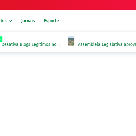
tes
Jornais
Esporte
A
e Desativa Blogs Legítimos no
Assembleia Legislativa aprova
limites territoriais de Novo O