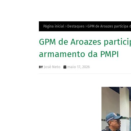
Página inicial
Destaques
GPM de Aroazes participa
GPM de Aroazes partic
armamento da PMPI
José Neto
maio 17, 2026