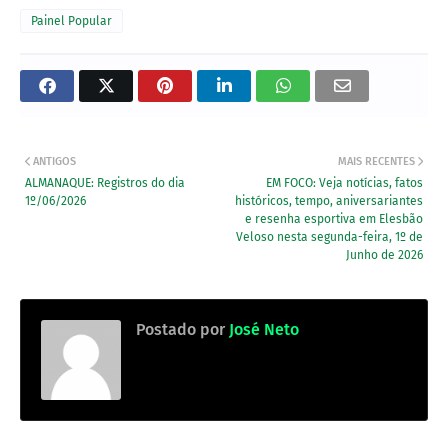
Painel Popular
ANTIGOS
MAIS RECENTES
ALMANAQUE: Registros do dia
EM FOCO: Veja notícias, fatos
1º/06/2026
históricos, tempo, aniversariantes
e resenha esportiva em Elesbão
Veloso nesta segunda-feira, 1º de
Junho de 2026
Postado por
José Neto