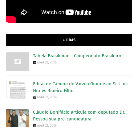
+ LIDAS
Tabela Brasileirão - Campeonato Brasileiro
abril 22, 2016
Edital de Câmara de Várzea Grande ao Sr. Luis
Nunes Ribeiro Filho
abril 22, 2016
Cláudio Bonifácio articula com deputado Dr.
Pessoa sua pré-candidatura
abril 22, 2016