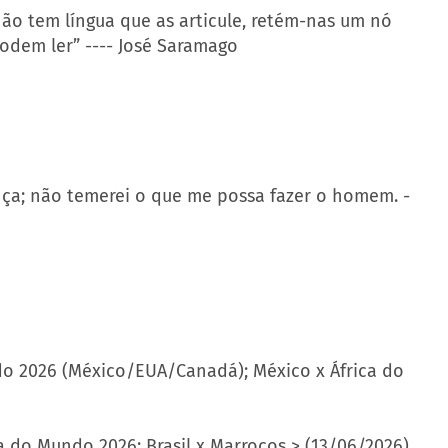
não tem língua que as articule, retém-nas um nó
odem ler” ---- José Saramago
ça; não temerei o que me possa fazer o homem. -
do 2026 (México/EUA/Canadá); México x África do
pa do Mundo 2026; Brasil x Marrocos > (13/06/2026)