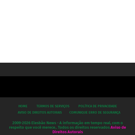
HOME
TERMOS DE SERVIÇOS
POLÍTICA DE PRIVACIDADE
AVISO DE DIREITOS AUTORAIS
COMUNIQUE ERRO DE SEGURANÇA
2009-2026 Elesbão News - A informação em tempo real, com o
respeito que você merece.. Todos os direitos reservados
Aviso de
Direitos Autorais