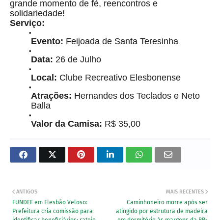
grande momento de fé, reencontros e
solidariedade!
Serviço:
Evento:
Feijoada de Santa Teresinha
Data:
26 de Julho
Local:
Clube Recreativo Elesbonense
Atrações:
Hernandes dos Teclados e Neto
Balla
Valor da Camisa:
R$ 35,00
ANTIGOS
MAIS RECENTES
FUNDEF em Elesbão Veloso:
Caminhoneiro morre após ser
Prefeitura cria comissão para
atingido por estrutura de madeira
identificar beneficiários; rateio
em dormitório às margens da BR-