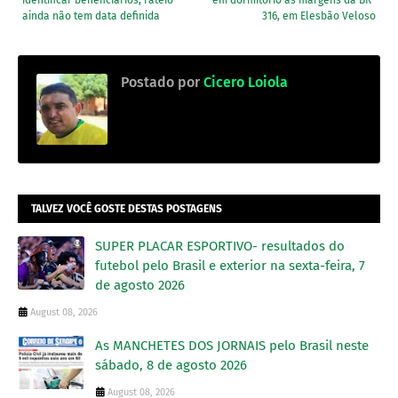
ainda não tem data definida
316, em Elesbão Veloso
Postado por
Cicero Loiola
TALVEZ VOCÊ GOSTE DESTAS POSTAGENS
SUPER PLACAR ESPORTIVO- resultados do
futebol pelo Brasil e exterior na sexta-feira, 7
de agosto 2026
August 08, 2026
As MANCHETES DOS JORNAIS pelo Brasil neste
sábado, 8 de agosto 2026
August 08, 2026