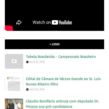
+ LIDAS
Tabela Brasileirão - Campeonato Brasileiro
abril 22, 2016
Edital de Câmara de Várzea Grande ao Sr. Luis
Nunes Ribeiro Filho
abril 22, 2016
Cláudio Bonifácio articula com deputado Dr.
Pessoa sua pré-candidatura