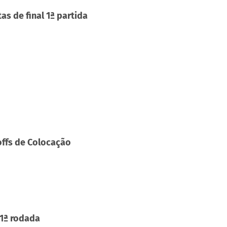
s de final 1ª partida
offs de Colocação
 1ª rodada