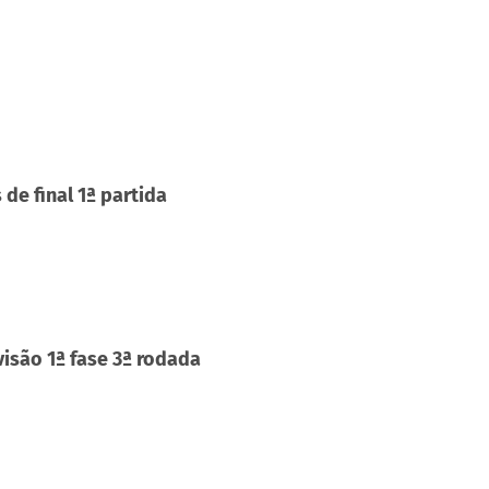
de final 1ª partida
isão 1ª fase 3ª rodada