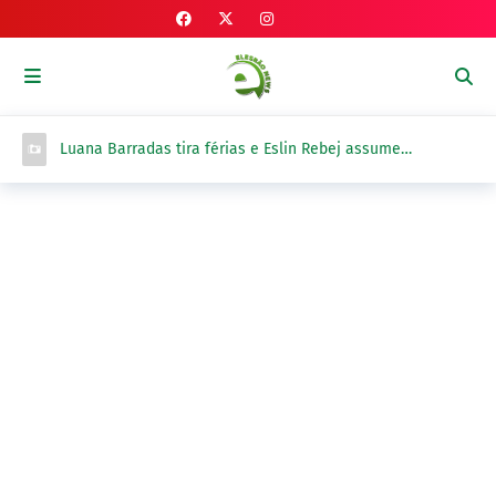
Luana Barradas tira férias e Eslin Rebej assume
interinamente a Direção-Geral do DETRAN-PI