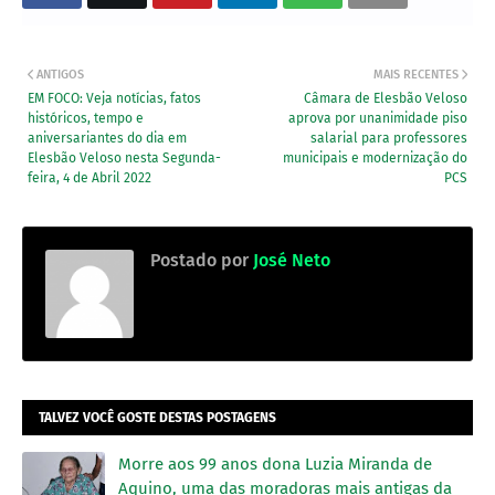
ANTIGOS
MAIS RECENTES
EM FOCO: Veja notícias, fatos
Câmara de Elesbão Veloso
históricos, tempo e
aprova por unanimidade piso
aniversariantes do dia em
salarial para professores
Elesbão Veloso nesta Segunda-
municipais e modernização do
feira, 4 de Abril 2022
PCS
Postado por
José Neto
TALVEZ VOCÊ GOSTE DESTAS POSTAGENS
Morre aos 99 anos dona Luzia Miranda de
Aquino, uma das moradoras mais antigas da