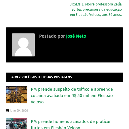
URGENTE: Morre professora Zélia
Borba, precursora da educação
em Elesbão Veloso, aos 86 anos.
Postado por
José Neto
TALVEZ VOCÊ GOSTE DESTAS POSTAGENS
PM prende suspeito de tráfico e apreende
cocaína avaliada em R$ 50 mil em Elesbão
Veloso
June 29, 2026
PM prende homens acusados de praticar
furtos em Elesbão Veloso