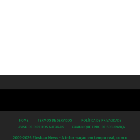
HOME
TERMOS DE SERVIÇOS
POLÍTICA DE PRIVACIDADE
AVISO DE DIREITOS AUTORAIS
COMUNIQUE ERRO DE SEGURANÇA
2009-2026 Elesbão News - A informação em tempo real, com o